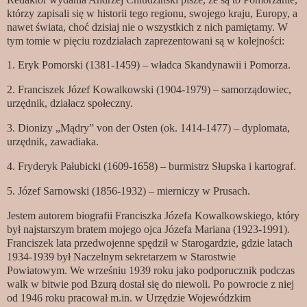
którzy zapisali się w historii tego regionu, swojego kraju, Europy, a
nawet świata, choć dzisiaj nie o wszystkich z nich pamiętamy. W
tym tomie w pięciu rozdziałach zaprezentowani są w kolejności:
1. Eryk Pomorski (1381-1459) – władca Skandynawii i Pomorza.
2. Franciszek Józef Kowalkowski (1904-1979) – samorządowiec,
urzędnik, działacz społeczny.
3. Dionizy „Mądry” von der Osten (ok. 1414-1477) – dyplomata,
urzędnik, zawadiaka.
4. Fryderyk Pałubicki (1609-1658) – burmistrz Słupska i kartograf.
5. Józef Sarnowski (1856-1932) – mierniczy w Prusach.
Jestem autorem biografii Franciszka Józefa Kowalkowskiego, który
był najstarszym bratem mojego ojca Józefa Mariana (1923-1991).
Franciszek lata przedwojenne spędził w Starogardzie, gdzie latach
1934-1939 był Naczelnym sekretarzem w Starostwie
Powiatowym. We wrześniu 1939 roku jako podporucznik podczas
walk w bitwie pod Bzurą dostał się do niewoli. Po powrocie z niej
od 1946 roku pracował m.in. w Urzędzie Wojewódzkim