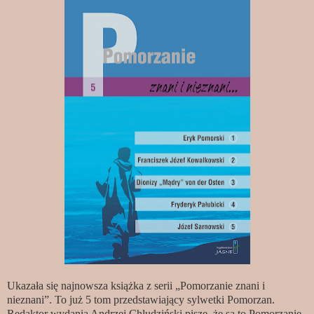
Ukazała się najnowsza książka z serii „Pomorzanie znani i
nieznani”. To już 5 tom przedstawiający sylwetki Pomorzan.
Redaktor wydania Andrzej Chludziński pisze, że są to Pomorzanie,