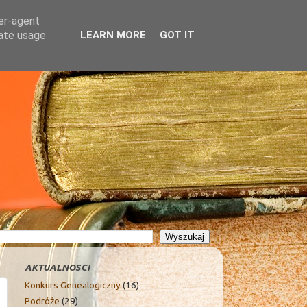
ser-agent
rate usage
LEARN MORE
GOT IT
AKTUALNOSCI
Konkurs Genealogiczny
(16)
Podróże
(29)