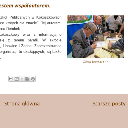
jestem współautorem.
Szkół Publicznych w Kokoszkowach
ce których nie znacie”. Jej autorami
 Anna Dembek.
i Kokoszkowy wraz z informacją o
ię z terenu parafii. W skrócie
y, Linowiec i Żabno. Zaprezentowana
organizacji tu działających, są także
.
Zobacz fotorelację >>
:
Strona główna
Starsze posty