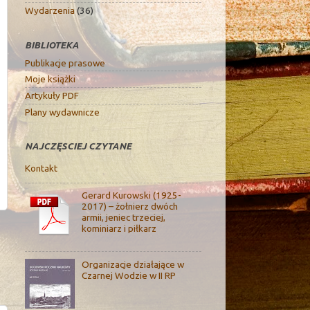
Wydarzenia
(36)
BIBLIOTEKA
Publikacje prasowe
Moje książki
Artykuły PDF
Plany wydawnicze
NAJCZĘSCIEJ CZYTANE
Kontakt
Gerard Kurowski (1925-
2017) – żołnierz dwóch
armii, jeniec trzeciej,
kominiarz i piłkarz
Organizacje działające w
Czarnej Wodzie w II RP