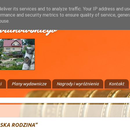
liver its services and to analyze traffic. Your IP address and u
rmance and security metrics to ensure quality of service, gene
buse.
walkowskiego
i
Plany wydawnicze
Nagrody i wyróżnienia
Kontakt
RSKA RODZINA”