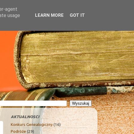
ser-agent
rate usage
LEARN MORE
GOT IT
AKTUALNOSCI
Konkurs Genealogiczny
(16)
Podróże
(29)