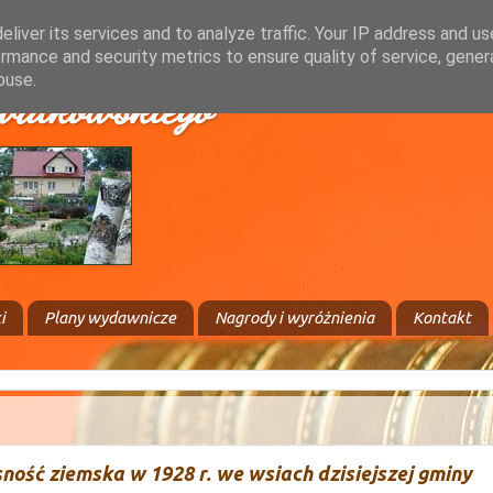
liver its services and to analyze traffic. Your IP address and u
rmance and security metrics to ensure quality of service, gene
buse.
walkowskiego
i
Plany wydawnicze
Nagrody i wyróżnienia
Kontakt
sność ziemska w 1928 r. we wsiach dzisiejszej gminy