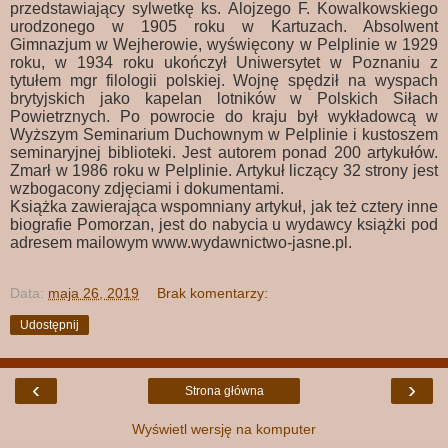
przedstawiający sylwetkę ks. Alojzego F. Kowalkowskiego
urodzonego w 1905 roku w Kartuzach. Absolwent
Gimnazjum w Wejherowie, wyświęcony w Pelplinie w 1929
roku, w 1934 roku ukończył Uniwersytet w Poznaniu z
tytułem mgr filologii polskiej. Wojnę spędził na wyspach
brytyjskich jako kapelan lotników w Polskich Siłach
Powietrznych. Po powrocie do kraju był wykładowcą w
Wyższym Seminarium Duchownym w Pelplinie i kustoszem
seminaryjnej biblioteki. Jest autorem ponad 200 artykułów.
Zmarł w 1986 roku w Pelplinie. Artykuł liczący 32 strony jest
wzbogacony zdjęciami i dokumentami.
Książka zawierająca wspomniany artykuł, jak też cztery inne
biografie Pomorzan, jest do nabycia u wydawcy książki pod
adresem mailowym www.wydawnictwo-jasne.pl.
Data:
maja 26, 2019
Brak komentarzy:
Udostępnij
‹
›
Strona główna
Wyświetl wersję na komputer