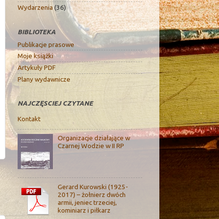
Wydarzenia
(36)
BIBLIOTEKA
Publikacje prasowe
Moje książki
Artykuły PDF
Plany wydawnicze
NAJCZĘSCIEJ CZYTANE
Kontakt
Organizacje działające w
Czarnej Wodzie w II RP
Gerard Kurowski (1925-
2017) – żołnierz dwóch
armii, jeniec trzeciej,
kominiarz i piłkarz