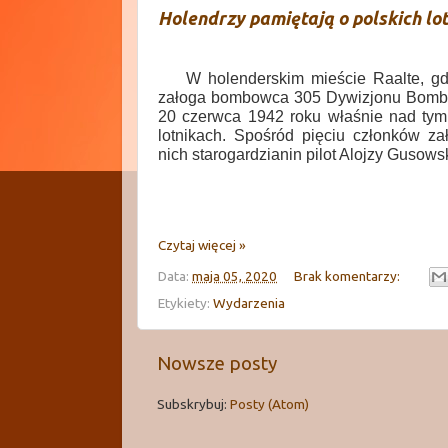
Holendrzy pamiętają o polskich lo
W holenderskim mieście Raalte, g
załoga bombowca 305 Dywizjonu Bombow
20 czerwca 1942 roku właśnie nad tym
lotnikach. Spośród pięciu członków za
nich starogardzianin pilot Alojzy Gusowsk
Czytaj więcej »
Data:
maja 05, 2020
Brak komentarzy:
Etykiety:
Wydarzenia
Nowsze posty
Subskrybuj:
Posty (Atom)