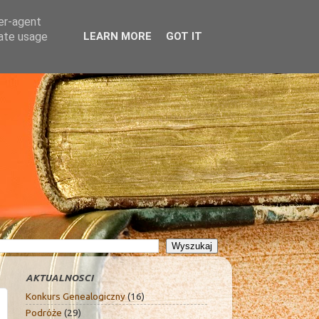
ser-agent
rate usage
LEARN MORE
GOT IT
AKTUALNOSCI
Konkurs Genealogiczny
(16)
Podróże
(29)