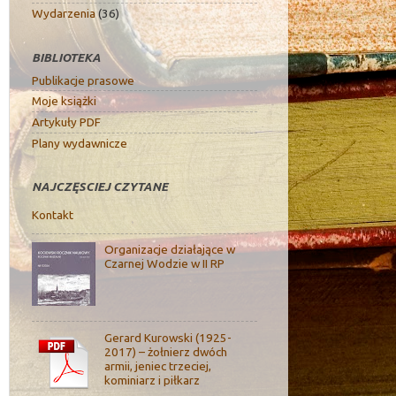
Wydarzenia
(36)
BIBLIOTEKA
Publikacje prasowe
Moje książki
Artykuły PDF
Plany wydawnicze
NAJCZĘSCIEJ CZYTANE
Kontakt
Organizacje działające w
Czarnej Wodzie w II RP
Gerard Kurowski (1925-
2017) – żołnierz dwóch
armii, jeniec trzeciej,
kominiarz i piłkarz