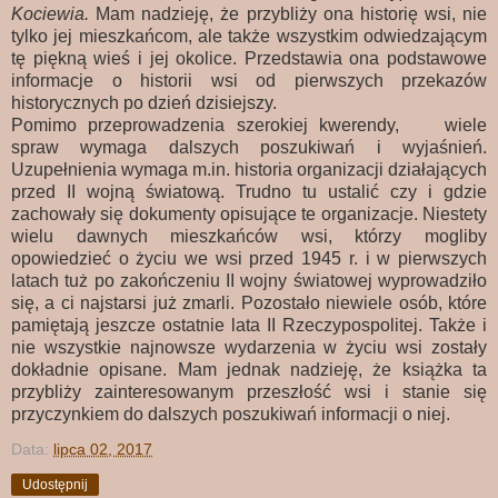
Kociewia.
Mam nadzieję, że przybliży ona historię wsi, nie
tylko jej mieszkańcom, ale także wszystkim odwiedzającym
tę piękną wieś i jej okolice. Przedstawia ona podstawowe
informacje o historii wsi od pierwszych przekazów
historycznych po dzień dzisiejszy.
Pomimo przeprowadzenia szerokiej kwerendy, wiele
spraw wymaga dalszych poszukiwań i wyjaśnień.
Uzupełnienia wymaga m.in. historia organizacji działających
przed II wojną światową. Trudno tu ustalić czy i gdzie
zachowały się dokumenty opisujące te organizacje. Niestety
wielu dawnych mieszkańców wsi, którzy mogliby
opowiedzieć o życiu we wsi przed 1945 r. i w pierwszych
latach tuż po zakończeniu II wojny światowej wyprowadziło
się, a ci najstarsi już zmarli. Pozostało niewiele osób, które
pamiętają jeszcze ostatnie lata II Rzeczypospolitej. Także i
nie wszystkie najnowsze wydarzenia w życiu wsi zostały
dokładnie opisane. Mam jednak nadzieję, że książka ta
przybliży zainteresowanym przeszłość wsi i stanie się
przyczynkiem do dalszych poszukiwań informacji o niej.
Data:
lipca 02, 2017
Udostępnij