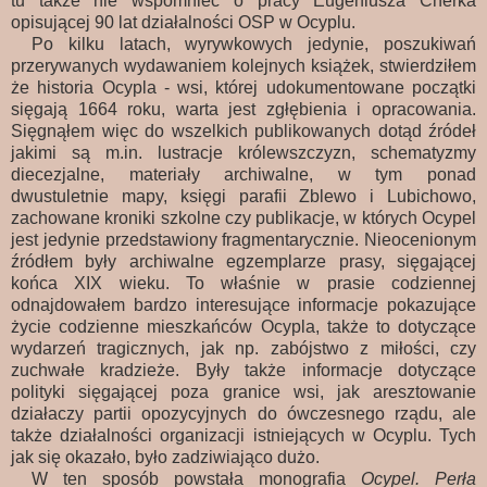
tu także nie wspomnieć o pracy Eugeniusza Cherka
opisującej 90 lat działalności OSP w Ocyplu.
Po kilku latach, wyrywkowych jedynie, poszukiwań
przerywanych wydawaniem kolejnych książek, stwierdziłem
że historia Ocypla - wsi, której udokumentowane początki
sięgają 1664 roku, warta jest zgłębienia i opracowania.
Sięgnąłem więc do wszelkich
publikowanych dotąd źródeł
jakimi są m.in. lustracje królewszczyzn, schematyzmy
diecezjalne, materiały archiwalne, w tym ponad
dwustuletnie mapy, księgi parafii Zblewo i Lubichowo,
zachowane kroniki szkolne czy publikacje, w których Ocypel
jest jedynie przedstawiony fragmentarycznie. Nieocenionym
źródłem były archiwalne egzemplarze prasy, sięgającej
końca XIX wieku. To właśnie w prasie codziennej
odnajdowałem bardzo interesujące informacje pokazujące
życie codzienne mieszkańców Ocypla, także to dotyczące
wydarzeń tragicznych, jak np. zabójstwo z miłości, czy
zuchwałe kradzieże. Były także informacje dotyczące
polityki sięgającej poza granice wsi, jak aresztowanie
działaczy partii opozycyjnych do ówczesnego rządu, ale
także działalności organizacji istniejących w Ocyplu. Tych
jak się okazało, było zadziwiająco dużo.
W ten sposób powstała monografia
Ocypel. Perła