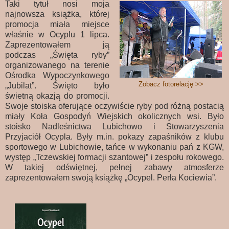
Taki tytuł nosi moja
najnowsza książka, której
promocja miała miejsce
właśnie w Ocyplu 1 lipca.
Zaprezentowałem ją
podczas „Święta ryby”
organizowanego na terenie
Ośrodka Wypoczynkowego
Zobacz fotorelację >>
„Jubilat”. Święto było
świetną okazją do promocji.
Swoje stoiska oferujące oczywiście ryby pod różną postacią
miały Koła Gospodyń Wiejskich okolicznych wsi. Było
stoisko Nadleśnictwa Lubichowo i Stowarzyszenia
Przyjaciół Ocypla. Były m.in. pokazy zapaśników z klubu
sportowego w Lubichowie, tańce w wykonaniu pań z KGW,
występ „Tczewskiej formacji szantowej” i zespołu rokowego.
W takiej odświętnej, pełnej zabawy atmosferze
zaprezentowałem swoją książkę „Ocypel. Perła Kociewia”.