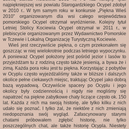
najpiękniejszej wsi powiatu Starogardzkiego Ocypel zdobył
w 2010 r.. W tym samym roku w konkursie „Piękna Wieś
2010” organizowanym dla wsi całego województwa
pomorskiego Ocypel otrzymał wyróżnienie. Kolejny tytuł
Letniej Stolicy Kociewia Ocypel otrzymał w 2011 r., w
plebiscycie organizowanym przez Wydawnictwo Pomorskie
w Tczewie i Lokalną Organizację Turystyczną Kociewie.
Wieś jest rzeczywiście piękna, o czym przekonałem się
goszcząc w niej wielokrotnie podczas letniego wypoczynku.
A ponieważ Ocypel położony jest pośród jezior i lasów to
przyjeżdżam tu z rodziną często także jesienią, a bywa że i
zimą. Każda pora roku jest tu piękna. Korzystając z pobytów
w Ocyplu często wyjeżdżaliśmy także w bliższe i dalszych
okolice pełne ciekawych miejsc, traktując Ocypel jako dobrą
bazą wypadową. Oczywiście spacery po Ocyplu i jego
okolicy były codziennością i nigdy nie mogliśmy się
napatrzeć na piękne zabytkowe chaty liczące często ok. 150
lat. Każda z nich ma swoją historię, ale tylko kilku z nich
udało się poznać. I tylko żal, że niektóre z nich zmieniają
niedopoznania swój wygląd. Zafascynowany starymi
chatami próbowałem zgłębić historię, nie tylko
poszczególnych chat, ale także historię Ocypla. Niestety