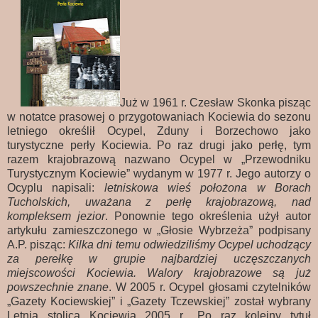
Już w 1961 r. Czesław Skonka pisząc
w notatce prasowej o przygotowaniach Kociewia do sezonu
letniego określił Ocypel, Zduny i Borzechowo jako
turystyczne perły Kociewia. Po raz drugi jako perłę, tym
razem krajobrazową nazwano Ocypel w „Przewodniku
Turystycznym Kociewie” wydanym w 1977 r. Jego autorzy o
Ocyplu napisali:
letniskowa wieś położona w Borach
Tucholskich, uważana z perłę krajobrazową, nad
kompleksem jezior
. Ponownie tego określenia użył autor
artykułu zamieszczonego w „Głosie Wybrzeża” podpisany
A.P. pisząc:
Kilka dni temu odwiedziliśmy Ocypel uchodzący
za perełkę w grupie najbardziej uczęszczanych
miejscowości Kociewia. Walory krajobrazowe są już
powszechnie znane
. W 2005 r. Ocypel głosami czytelników
„Gazety Kociewskiej” i „Gazety Tczewskiej” został wybrany
Letnią stolica Kociewia 2005 r., Po raz kolejny tytuł