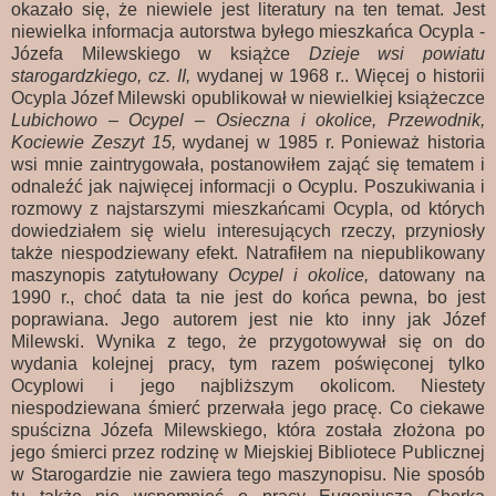
okazało się, że niewiele jest literatury na ten temat. Jest
niewielka informacja autorstwa byłego mieszkańca Ocypla -
Józefa Milewskiego
w książce
Dzieje wsi powiatu
starogardzkiego, cz. II,
wydanej w 1968 r.. Więcej o
historii
Ocypla Józef Milewski opublikował w niewielkiej książeczce
Lubichowo – Ocypel – Osieczna i okolice, Przewodnik,
Kociewie Zeszyt 15,
wydanej w 1985 r. Ponieważ historia
wsi mnie zaintrygowała, postanowiłem zająć się tematem i
odnaleźć jak najwięcej informacji o Ocyplu. Poszukiwania i
rozmowy z najstarszymi mieszkańcami Ocypla, od których
dowiedziałem się wielu interesujących rzeczy, przyniosły
także niespodziewany efekt. Natrafiłem na niepublikowany
maszynopis zatytułowany
Ocypel i okolice,
datowany na
1990 r., choć data ta nie jest do końca pewna, bo jest
poprawiana. Jego autorem jest nie kto inny jak Józef
Milewski. Wynika z tego, że przygotowywał się on do
wydania kolejnej pracy, tym razem poświęconej tylko
Ocyplowi i jego najbliższym okolicom. Niestety
niespodziewana śmierć przerwała jego pracę. Co ciekawe
spuścizna Józefa Milewskiego, która została złożona po
jego śmierci przez rodzinę w Miejskiej Bibliotece Publicznej
w Starogardzie nie zawiera tego maszynopisu. Nie sposób